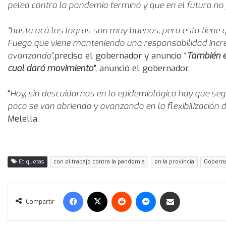
pelea contra la pandemia terminó y que en el futuro no
“hasta acá los logros son muy buenos, pero esto tiene 
Fuego que viene manteniendo una responsabilidad increíb
avanzando”,
preciso el gobernador y anuncio “
También es
cual dará movimiento”
, anunció el gobernador.
“
Hoy, sin descuidarnos en lo epidemiológico hay que seg
poco se van abriendo y avanzando en la flexibilizació
Melella.
Etiquetas
con el trabajo contra la pandemia
en la provincia
Goberna
Facebook
X
Reddit
Messenger
Compartir vía correo electrónico
Compartir