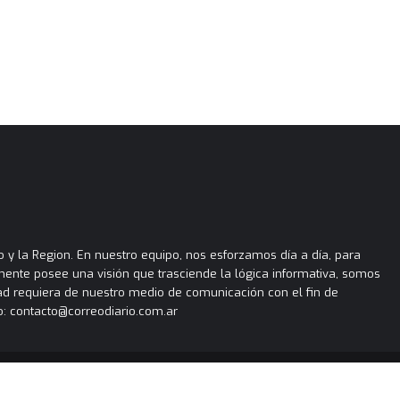
 y la Region. En nuestro equipo, nos esforzamos día a día, para
almente posee una visión que trasciende la lógica informativa, somos
ad requiera de nuestro medio de comunicación con el fin de
: contacto@correodiario.com.ar
Términos y condiciones
Política de privacidad
Política de cookies