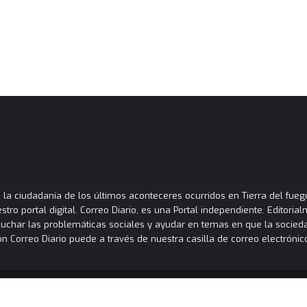
la ciudadanía de los últimos aconteceres ocurridos en Tierra del fuego
tro portal digital. Correo Diario, es una Portal independiente. Editori
cuchar las problemáticas sociales y ayudar en temas en que la socied
orreo Diario puede a través de nuestra casilla de correo electrónico
|
Sitio Creado por OSN 3364669485