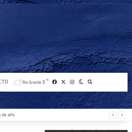
CTO
Facebook
X
Instagram
℃
Switch skin
Buscar
3
Rio Grande
n de año