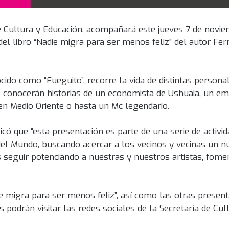
de Cultura y Educación, acompañará este jueves 7 de novie
del libro “Nadie migra para ser menos feliz” del autor F
ido como “Fueguito”, recorre la vida de distintas persona
se conocerán historias de un economista de Ushuaia, un e
en Medio Oriente o hasta un Mc legendario.
icó que “esta presentación es parte de una serie de activi
del Mundo, buscando acercar a los vecinos y vecinas un n
 seguir potenciando a nuestras y nuestros artistas, fome
e migra para ser menos feliz”, así como las otras present
os podrán visitar las redes sociales de la Secretaría de Cul