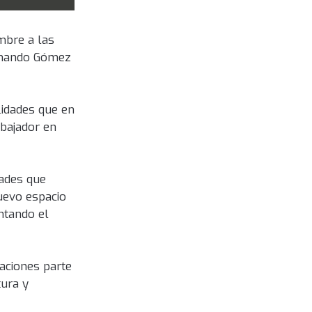
mbre a las
ernando Gómez
lidades que en
mbajador en
dades que
uevo espacio
ntando el
aciones parte
tura y