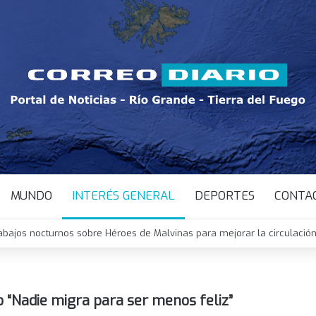
MUNDO
INTERÉS GENERAL
DEPORTES
CONTA
abajos nocturnos sobre Héroes de Malvinas para mejorar la circulación
o “Nadie migra para ser menos feliz”