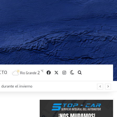
CTO
Facebook
X
Instagram
℃
Switch skin
Buscar
2
Rio Grande
 durante el invierno