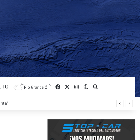
CTO
Facebook
X
Instagram
℃
Switch skin
Buscar
3
Rio Grande
enta”