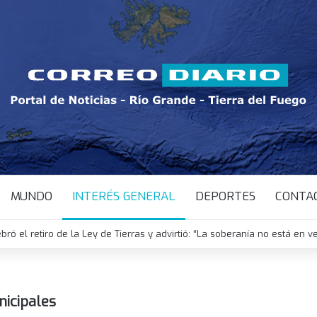
MUNDO
INTERÉS GENERAL
DEPORTES
CONTA
ebró el retiro de la Ley de Tierras y advirtió: “La soberanía no está en v
nicipales