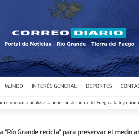
MUNDO
INTERÉS GENERAL
DEPORTES
CONTA
ura comenzó a analizar la adhesión de Tierra del Fuego a la ley nacio
a “Río Grande recicla” para preservar el medio 