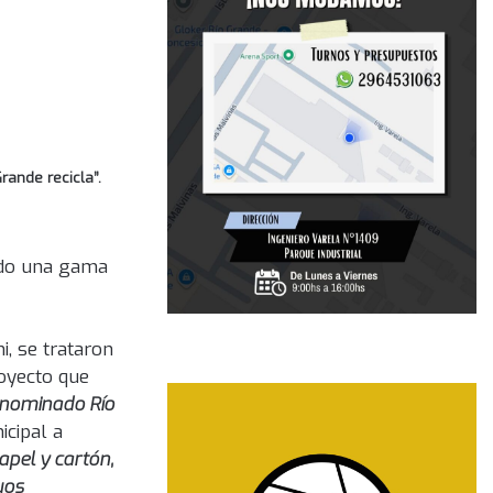
ande recicla”.
ando una gama
, se trataron
royecto que
denominado Río
icipal a
papel y cartón,
uos