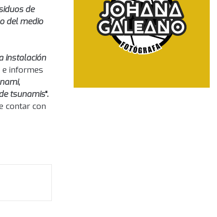
esiduos de
do del medio
a instalación
s e informes
unami,
o de tsunamis
“.
e contar con