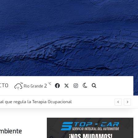
CTO
Facebook
X
Instagram
℃
Switch skin
Buscar
2
Rio Grande
nal que regula la Terapia Ocupacional
ambiente