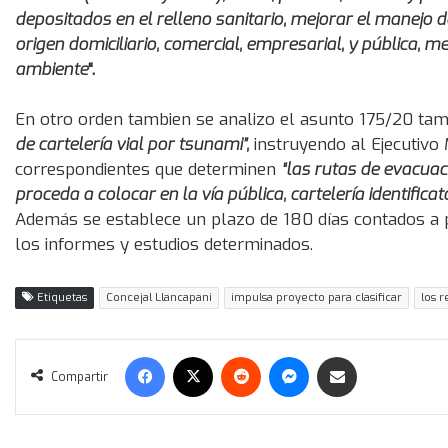
depositados en el relleno sanitario, mejorar el manejo d
origen domiciliario, comercial, empresarial, y pública, m
ambiente
“.
En otro orden tambien se analizo el asunto 175/20 tam
de cartelería vial por tsunami”,
instruyendo al Ejecutivo 
correspondientes que determinen
“las rutas de evacuac
proceda a colocar en la vía pública, cartelería identifi
Además se establece un plazo de 180 días contados a p
los informes y estudios determinados.
Etiquetas
Concejal Llancapani
impulsa proyecto para clasificar
los 
Facebook
X
Reddit
Messenger
Compartir vía correo electrónico
Compartir