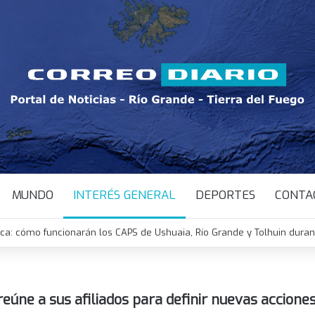
MUNDO
INTERÉS GENERAL
DEPORTES
CONTA
ica: cómo funcionarán los CAPS de Ushuaia, Río Grande y Tolhuin dura
eúne a sus afiliados para definir nuevas accione