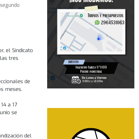
l segundo
, el Sindicato
las tres
eccionales de
os meses.
 14 a 17
junio se
undización del