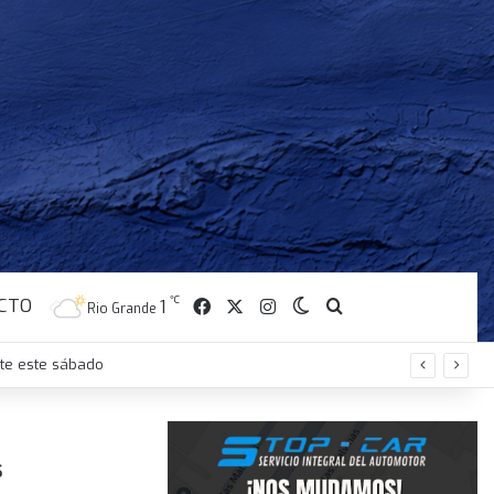
CTO
Facebook
X
Instagram
℃
Switch skin
Buscar
1
Rio Grande
nte este sábado
s