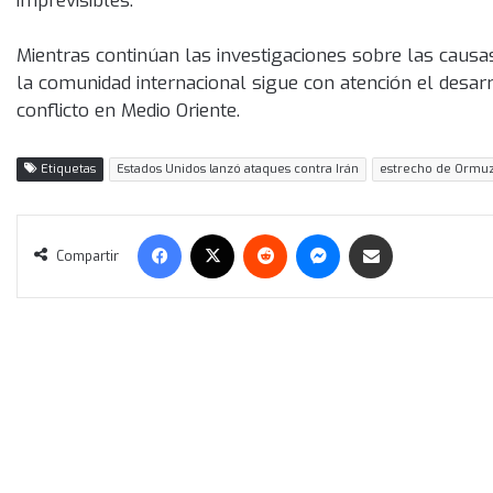
imprevisibles.
Mientras continúan las investigaciones sobre las causas
la comunidad internacional sigue con atención el desar
conflicto en Medio Oriente.
Etiquetas
Estados Unidos lanzó ataques contra Irán
estrecho de Ormu
Facebook
X
Reddit
Messenger
Compartir vía correo electrónico
Compartir