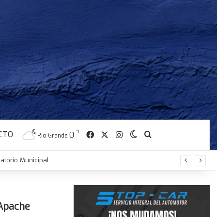
CTO
Facebook
X
Instagram
℃
Switch skin
Buscar
0
Rio Grande
n durante el invierno
 Apache