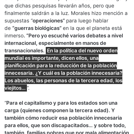
que dichas pesquisas llevarán años, pero que
finalmente saldrán a la luz. Morales hizo mención a
supuestas “
operaciones”
para luego hablar
de
“guerras biológicas”
en la que el planeta está
inmerso
. “Pero yo escuché varios debates a nivel
internacional, especialmente en manos de
transnacionales.
En la política del nuevo orden
mundial es importante, dicen ellos, una
planificación para la reducción de la población
innecesaria. ¿Y cuál es la población innecesaria?
Los abuelos, las personas de la tercera edad, los
viejitos…
”.
“
Para el capitalismo y para los estados son una
carga (quienes componen la tercera edad). Y
también cómo reducir esa población innecesaria
para ellos, que son discapacitados… y sobre todo,
también, familias pobres que por mala alimentación