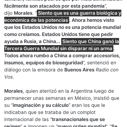
fácilmente son atacados por esta pandemia
”,
dijo
Morales
. “
Siento que es una guerra biológica y
económica de las potencias
. Ahora hemos visto
que los Estados Unidos no es una potencia mundial
como creíamos. Estados Unidos tiene que pedir
ayuda a Rusia, a China…
Siento que China ganó la
Tercera Guerra Mundial sin disparar ni un arma
.
Todos ahora rumbo a China a comprar accesorios,
insumos, equipos de bioseguridad
”, sentenció en
diálogo con la emisora de
Buenos Aires
Radio con
Vos
.
Morales
, quien aterrizó en la Argentina luego de
permanecer unas semanas en México, insistió que
su “
imaginación y su cálculo
” eran los que le
indicaban que se trataba de un complot
internacional de las “
transnacionales que se
reúnen
” e imponen un “
nuevo orden mundial
”. “
Se