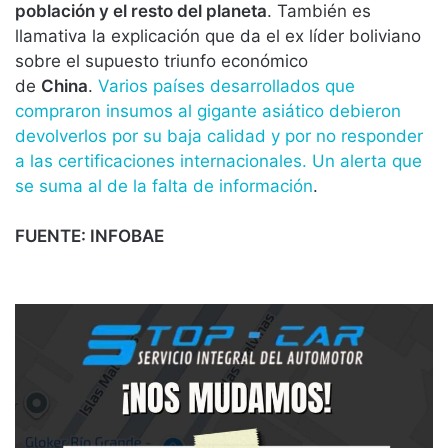
población y el resto del planeta
. También es
llamativa la explicación que da el ex líder boliviano
sobre el supuesto triunfo económico
de
China
.
Varios países desarrollados que
compraron insumos al gigante asiático debieron
devolverlos por su baja calidad y por no responder
a las certificaciones internacionales. Un alerta que
se suma al de la falta de información
.
FUENTE: INFOBAE