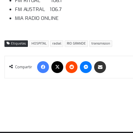
FM RITUAL 106.1
FM AUSTRAL 106.7
MIA RADIO ONLINE
Etiquetas
HOSPITAL
radial
RIO GRANDE
transmision
Facebook
X
Reddit
Messenger
Compartir vía correo electrónico
Compartir