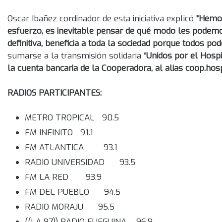
Oscar Ibañez cordinador de esta iniciativa explicó
“Hemos
esfuerzo, es inevitable pensar de qué modo les podemos
definitiva, beneficia a toda la sociedad porque todos p
sumarse a la transmisión solidaria “
Unidos por el Hospi
la cuenta bancaria de la Cooperadora, al alias coop.hospi
RADIOS PARTICIPANTES:
METRO TROPICAL 90.5
FM INFINITO 91.1
FM ATLANTICA 93.1
RADIO UNIVERSIDAD 93.5
FM LA RED 93.9
FM DEL PUEBLO 94.5
RADIO MORAJU 95.5
((LA 97)) RADIO FUEGUINA 96.9