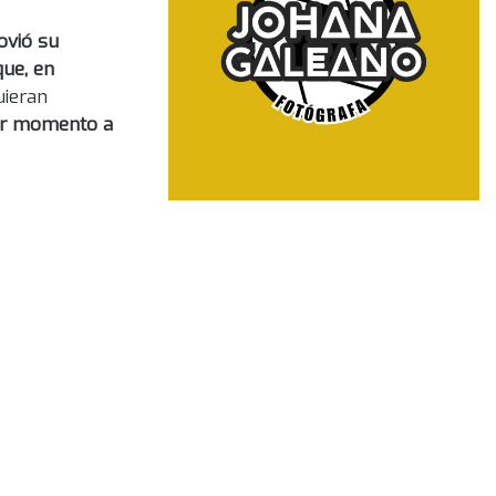
ovió su
que, en
uieran
ier momento a