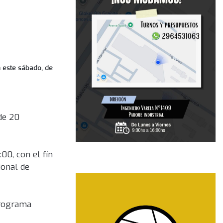
á este sábado, de
 de 20
:00, con el fín
ional de
programa