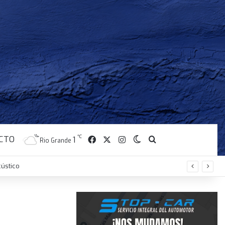
CTO
Facebook
X
Instagram
℃
Switch skin
Buscar
1
Rio Grande
ústico