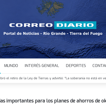
MUNDO
INTERÉS GENERAL
DEPORTES
CONTA
ebró el retiro de la Ley de Tierras y advirtió: “La soberanía no está en v
idas importantes para los planes de ahorros de o