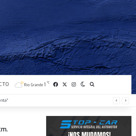
CTO
Facebook
X
Instagram
℃
Switch skin
Buscar
1
Rio Grande
enta”
km.