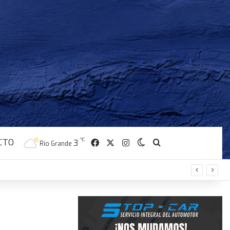
CTO
Facebook
X
Instagram
℃
Switch skin
Buscar
3
Rio Grande
para toda la familia