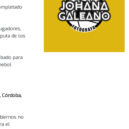
completado
jugadores,
sputa de los
robado para
mebol
, Córdoba,
obiernos no
ra el