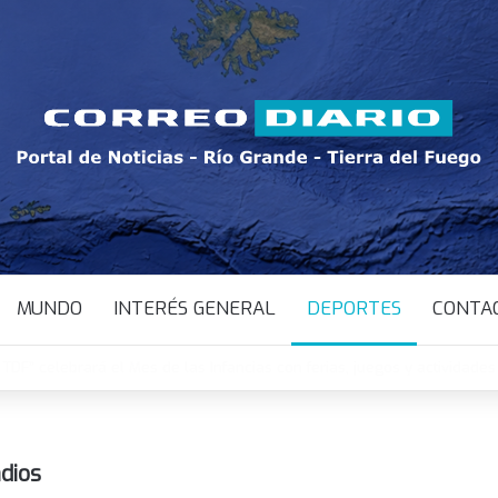
MUNDO
INTERÉS GENERAL
DEPORTES
CONTA
DF” celebrará el Mes de las Infancias con ferias, juegos y actividades 
adios