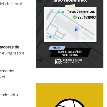
el club local.
nadores de
r el ingreso a
torno del
 el
iendo sólo