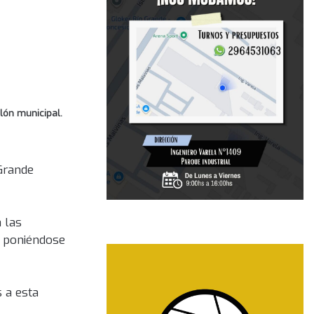
lón municipal.
 Grande
 las
o, poniéndose
 a esta