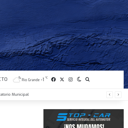
CTO
Facebook
X
Instagram
℃
Switch skin
Buscar
-1
Rio Grande
atorio Municipal