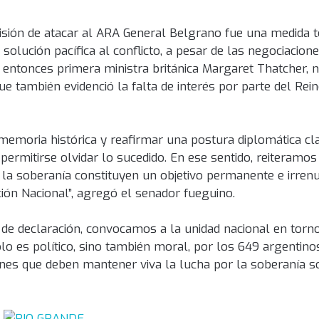
cisión de atacar al ARA General Belgrano fue una medida
solución pacífica al conflicto, a pesar de las negociacion
a entonces primera ministra británica Margaret Thatcher, 
e también evidenció la falta de interés por parte del Rei
memoria histórica y reafirmar una postura diplomática cla
ermitirse olvidar lo sucedido. En ese sentido, reiteramos
de la soberanía constituyen un objetivo permanente e irren
ión Nacional”, agregó el senador fueguino.
 de declaración, convocamos a la unidad nacional en torno
o es político, sino también moral, por los 649 argentino
nes que deben mantener viva la lucha por la soberanía s