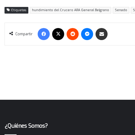
Etiquetas
hundimiento del Crucero ARA General Belgrano
Senado
S
Facebook
X
Reddit
Messenger
Compartir vía correo electrónico
Compartir
¿Quiénes Somos?