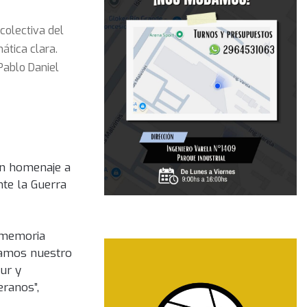
colectiva del
ática clara.
Pablo Daniel
en homenaje a
nte la Guerra
a memoria
mamos nuestro
ur y
eranos”,