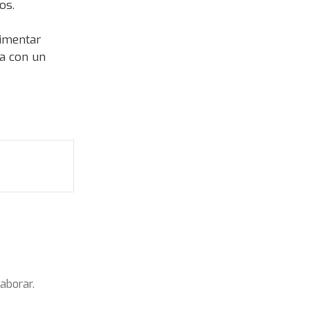
os.
rimentar
ia con un