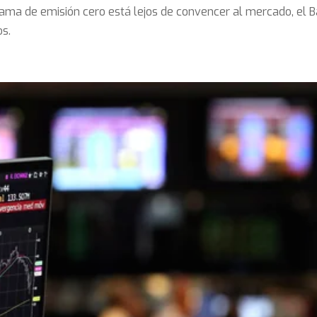
ama de emisión cero está lejos de convencer al mercado, el B
os.