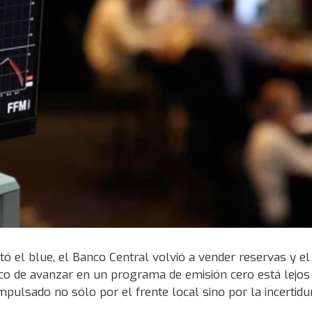
tó el blue, el Banco Central volvió a vender reservas y e
co de avanzar en un programa de emisión cero está lejos
mpulsado no sólo por el frente local sino por la incertid