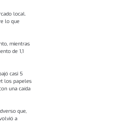
cado local.
e lo que
nto, mientras
ento de 1,1
ajó casi 5
et los papeles
con una caída
dverso que,
volvió a