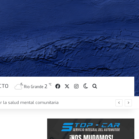
CTO
Facebook
X
Instagram
℃
Switch skin
Buscar
2
Rio Grande
d N° 1 de Ushuaia