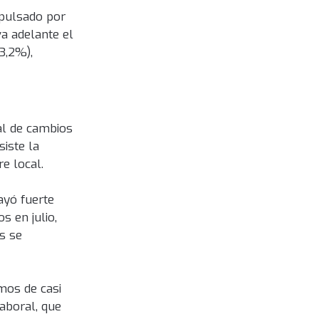
mpulsado por
va adelante el
3,2%),
ial de cambios
iste la
e local.
ayó fuerte
s en julio,
s se
mos de casi
aboral, que