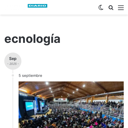
Switch ski
Busca
M
ecnología
Sep
- 2025 -
5 septiembre