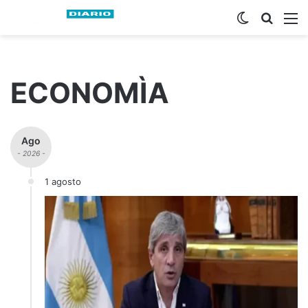
Switch ski
Busca
M
ECONOMÌA
Ago
- 2026 -
1 agosto