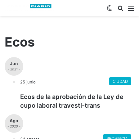
Switch ski
Busca
M
Ecos
Jun
- 2021 -
CIUDAD
25 junio
Ecos de la aprobación de la Ley de
cupo laboral travesti-trans
Ago
- 2020 -
PROVINCIA