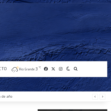
CTO
℃
Facebook
X
Instagram
3
Switch skin
Buscar
Rio Grande
n de año