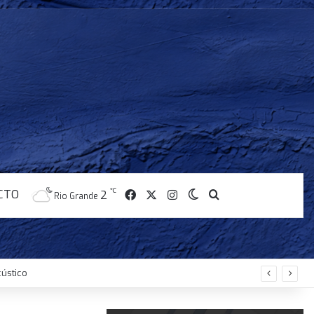
CTO
℃
Facebook
X
Instagram
2
Switch skin
Buscar
Rio Grande
ústico