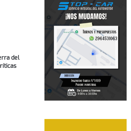
erra del
íticas