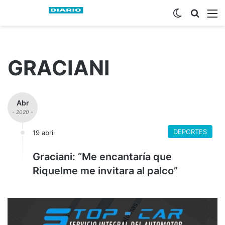
Switch ski
Busca
M
GRACIANI
Abr
- 2020 -
DEPORTES
19 abril
Graciani: “Me encantaría que
Riquelme me invitara al palco”