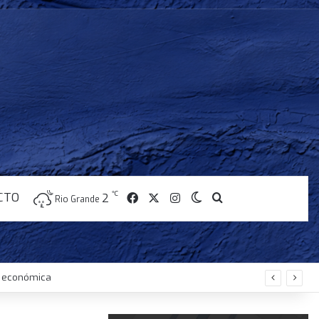
CTO
℃
Facebook
X
Instagram
2
Switch skin
Buscar
Rio Grande
is económica