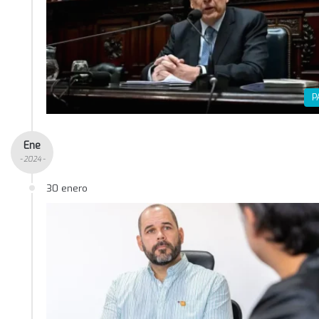
P
Ene
- 2024 -
30 enero