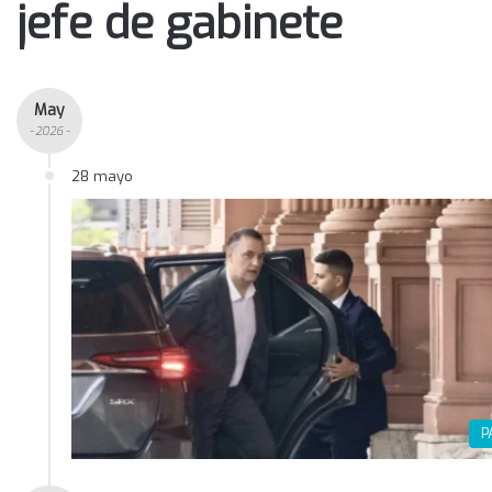
jefe de gabinete
May
- 2026 -
28 mayo
P