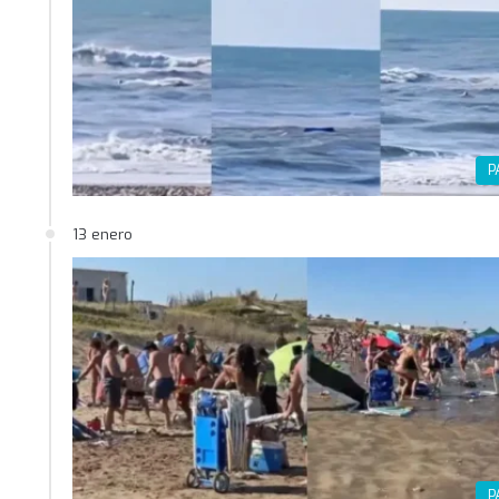
P
13 enero
P