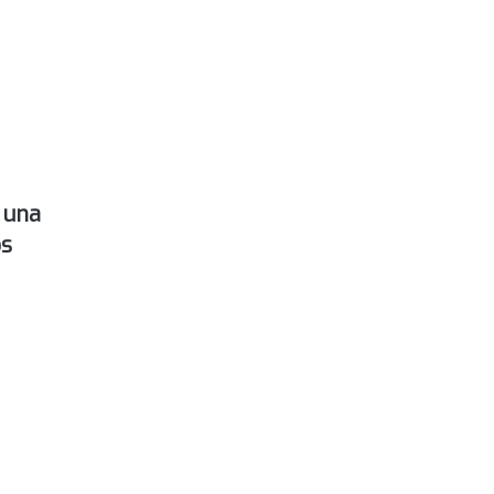
 una
os