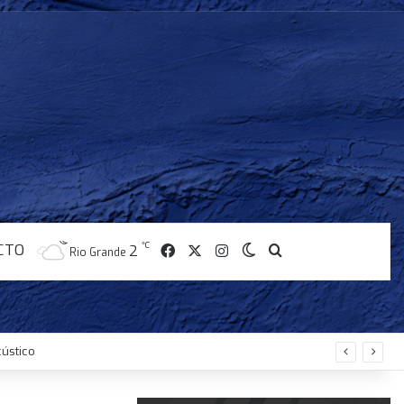
CTO
℃
Facebook
X
Instagram
2
Switch skin
Buscar
Rio Grande
os países