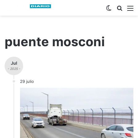
Switch ski
Busca
M
puente mosconi
Jul
- 2025 -
29 julio