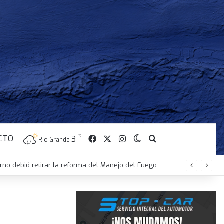
CTO
Facebook
X
Instagram
℃
Switch skin
Buscar
3
Rio Grande
erno debió retirar la reforma del Manejo del Fuego