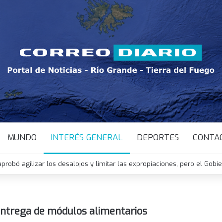
MUNDO
INTERÉS GENERAL
DEPORTES
CONTA
probó agilizar los desalojos y limitar las expropiaciones, pero el Gobi
entrega de módulos alimentarios