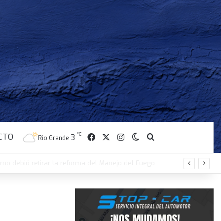
CTO
Facebook
X
Instagram
℃
Switch skin
Buscar
3
Rio Grande
erno debió retirar la reforma del Manejo del Fuego