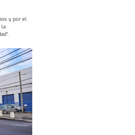
os y por el
 la
ad”.