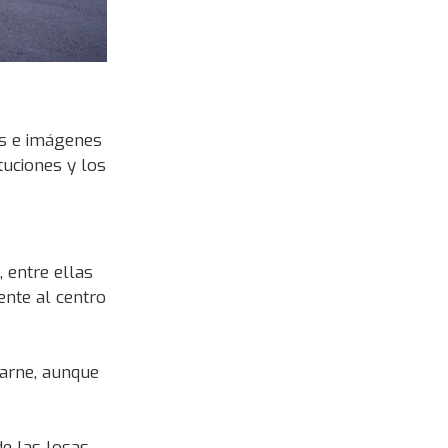
ías e imágenes
tuciones y los
, entre ellas
ente al centro
barne, aunque
de las losas