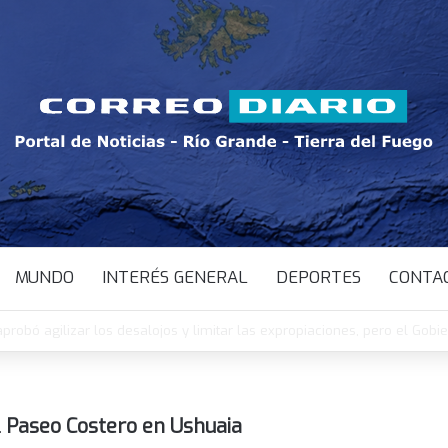
MUNDO
INTERÉS GENERAL
DEPORTES
CONTA
probó agilizar los desalojos y limitar las expropiaciones, pero el Gobi
l Paseo Costero en Ushuaia