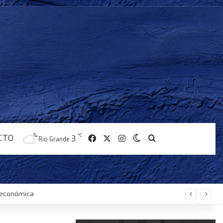
CTO
Facebook
X
Instagram
℃
Switch skin
Buscar
3
Rio Grande
s económica