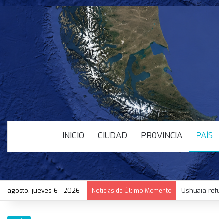
INICIO
CIUDAD
PROVINCIA
PAÍS
agosto, jueves 6 - 2026
Ushuaia ref
Noticias de Último Momento