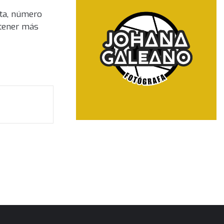
sta, número
 tener más