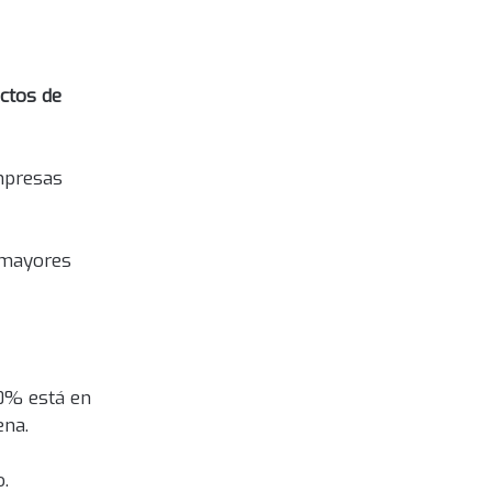
uctos de
empresas
e mayores
20% está en
ena.
o.