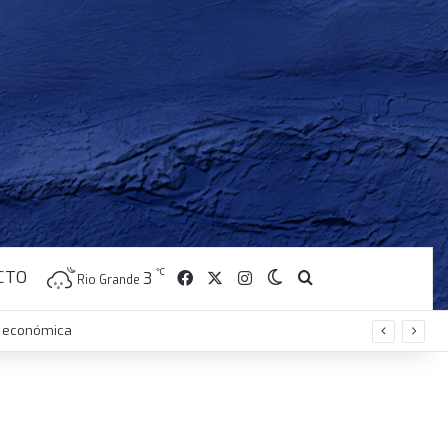
CTO
Facebook
X
Instagram
℃
Switch skin
Buscar
3
Rio Grande
is económica