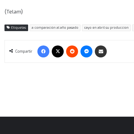
(Telam)
Etiquetas
a comparación al año pasado
cayo en abril su produccion
Facebook
X
Reddit
Messenger
Compartir vía correo electrónico
Compartir