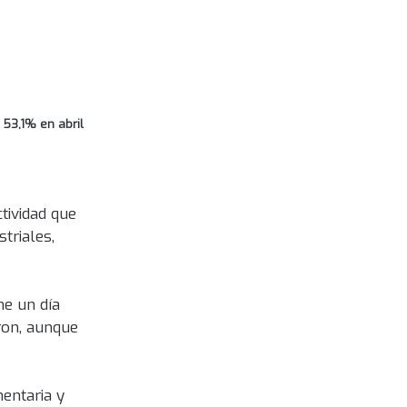
53,1% en abril
tividad que
triales,
ne un día
ron, aunque
entaria y