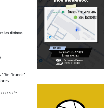
e las distintas
y
 “Río Grande”,
ores.
 cerca de