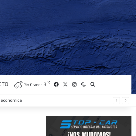
CTO
Facebook
X
Instagram
℃
Switch skin
Buscar
3
Rio Grande
is económica