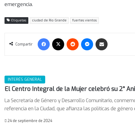
emergencia.
Etiquetas
ciudad de Río Grande
fuertes vientos
Facebook
X
Reddit
Messenger
Compartir vía correo electrónico
Compartir