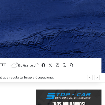
CTO
Facebook
X
Instagram
℃
Switch skin
Buscar
3
Rio Grande
al que regula la Terapia Ocupacional