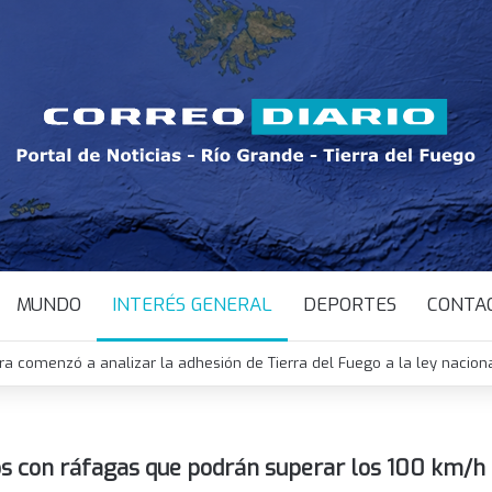
MUNDO
INTERÉS GENERAL
DEPORTES
CONTA
ura comenzó a analizar la adhesión de Tierra del Fuego a la ley nacion
os con ráfagas que podrán superar los 100 km/h