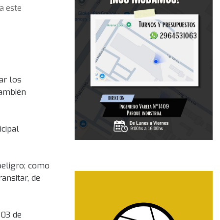
ra este
ar los
también
cipal
 peligro; como
ansitar, de
103 de