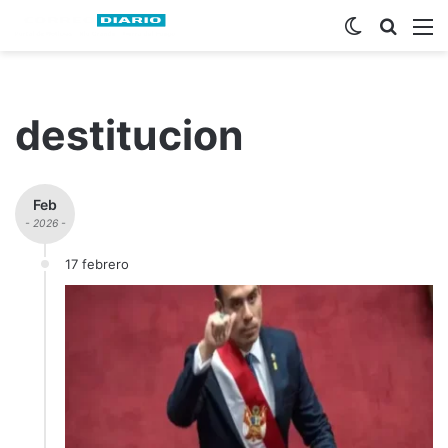
Switch ski
Busca
M
destitucion
Feb
- 2026 -
17 febrero