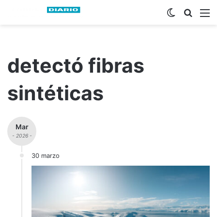
Switch ski
Busca
M
detectó fibras
sintéticas
Mar
- 2026 -
30 marzo