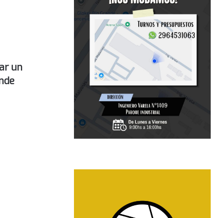
car un
ande