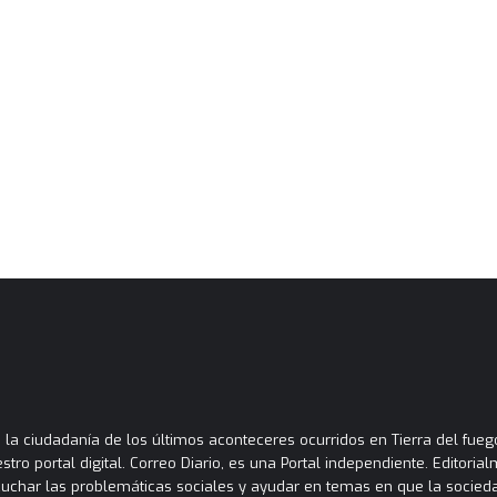
la ciudadanía de los últimos aconteceres ocurridos en Tierra del fuego
tro portal digital. Correo Diario, es una Portal independiente. Editori
cuchar las problemáticas sociales y ayudar en temas en que la socied