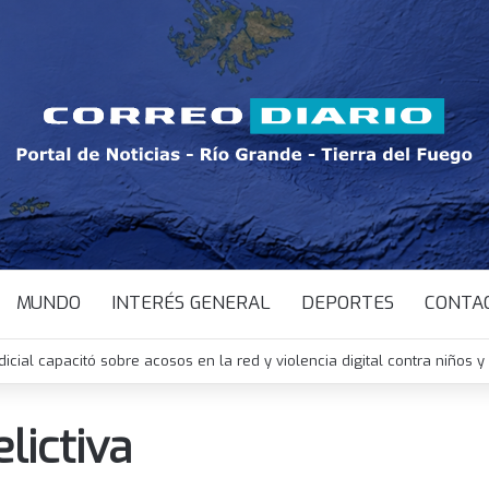
MUNDO
INTERÉS GENERAL
DEPORTES
CONTA
dicial capacitó sobre acosos en la red y violencia digital contra niños 
lictiva