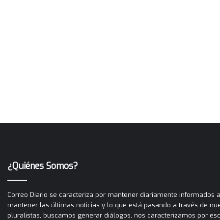
¿Quiénes Somos?
Correo Diario se caracteriza por mantener diariamente informados a 
mantener las últimas noticias y lo que está pasando a través de nues
pluralistas, buscamos generar diálogos, nos caracterizamos por es