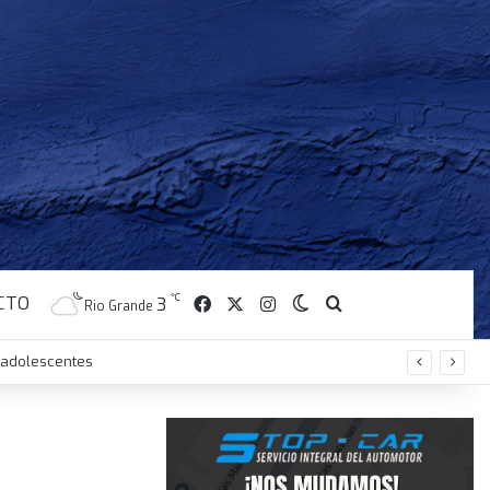
CTO
℃
Facebook
X
Instagram
3
Switch skin
Buscar
Rio Grande
y adolescentes