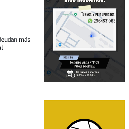
 adeudan más
al