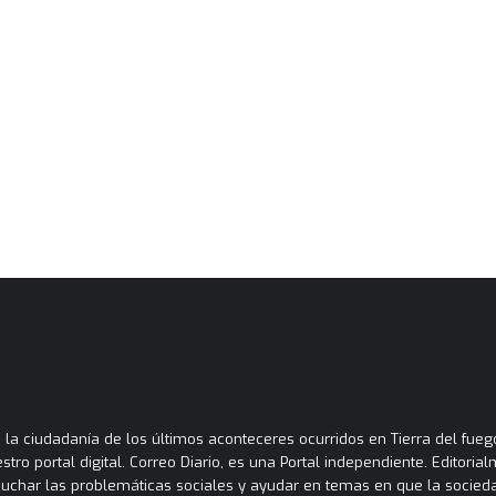
la ciudadanía de los últimos aconteceres ocurridos en Tierra del fuego
tro portal digital. Correo Diario, es una Portal independiente. Editori
cuchar las problemáticas sociales y ayudar en temas en que la socied