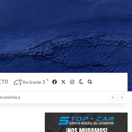
CTO
℃
Facebook
X
Instagram
3
Switch skin
Buscar
Rio Grande
s económica