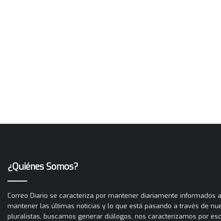
¿Quiénes Somos?
Correo Diario se caracteriza por mantener diariamente informados a 
mantener las últimas noticias y lo que está pasando a través de nues
pluralistas, buscamos generar diálogos, nos caracterizamos por es