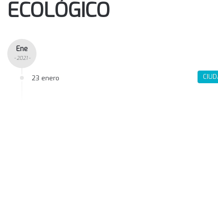
ECOLÓGICO
Ene
- 2021 -
CIU
23 enero