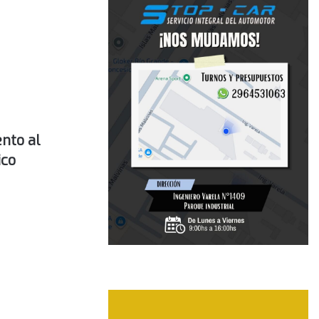
ento al
ico