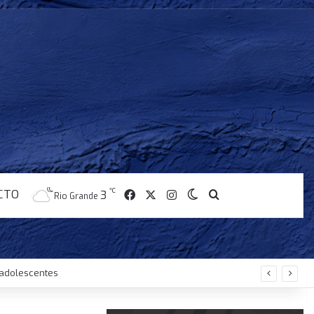
CTO
℃
Facebook
X
Instagram
3
Switch skin
Buscar
Rio Grande
y adolescentes