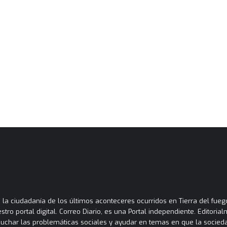
la ciudadanía de los últimos aconteceres ocurridos en Tierra del fuego
tro portal digital. Correo Diario, es una Portal independiente. Editori
cuchar las problemáticas sociales y ayudar en temas en que la socied