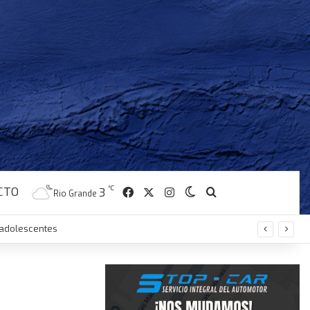
CTO
℃
Facebook
X
Instagram
3
Switch skin
Buscar
Rio Grande
y adolescentes