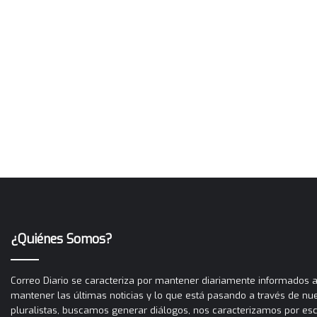
¿Quiénes Somos?
Correo Diario se caracteriza por mantener diariamente informados a 
mantener las últimas noticias y lo que está pasando a través de nues
pluralistas, buscamos generar diálogos, nos caracterizamos por es