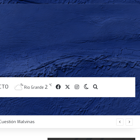
CTO
℃
Facebook
X
Instagram
2
Switch skin
Buscar
Rio Grande
Cuestión Malvinas