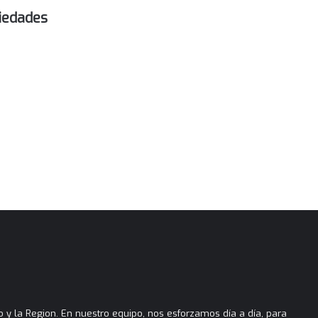
piedades
 y la Region. En nuestro equipo, nos esforzamos día a día, para