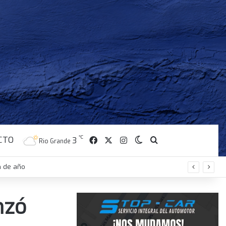
CTO
℃
Facebook
X
Instagram
3
Switch skin
Buscar
Rio Grande
n de año
nzó