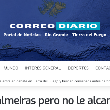
MUNDO
INTERÉS GENERAL
DEPORTES
CONTA
a entra en debate en Tierra del Fuego y buscan consensos antes de fi
almeiras pero no le alca