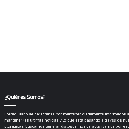
¿Quiénes Somos?
Correo Diario se caracteriza por mantener diariamente informados a 
mantener las últimas noticias y lo que está pasando a través de nues
pluralistas, buscamos generar diálogos, nos caracterizamos por es