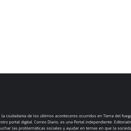
la ciudadanía de los últimos aconteceres ocurridos en Tierra del fuego
tro portal digital. Correo Diario, es una Portal independiente. Editori
cuchar las problemáticas sociales y ayudar en temas en que la socied