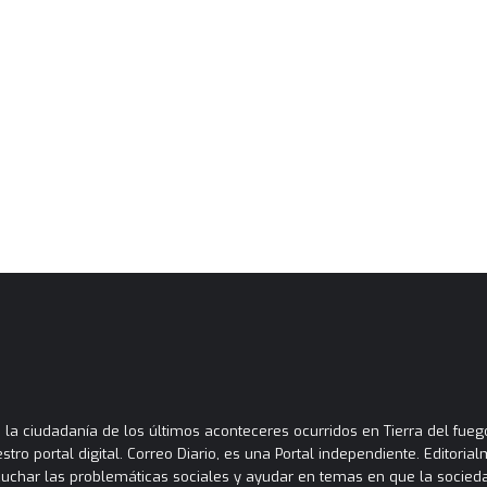
la ciudadanía de los últimos aconteceres ocurridos en Tierra del fuego
tro portal digital. Correo Diario, es una Portal independiente. Editori
cuchar las problemáticas sociales y ayudar en temas en que la socied