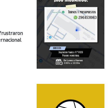
 frustraron
ernacional