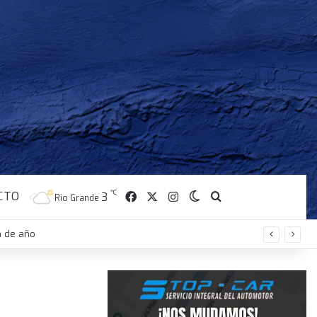
CTO
℃
Facebook
X
Instagram
3
Switch skin
Buscar
Rio Grande
n de año