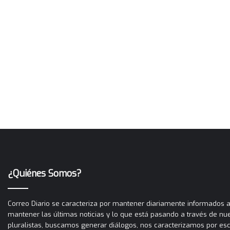
¿Quiénes Somos?
Correo Diario se caracteriza por mantener diariamente informados a 
mantener las últimas noticias y lo que está pasando a través de nues
pluralistas, buscamos generar diálogos, nos caracterizamos por es