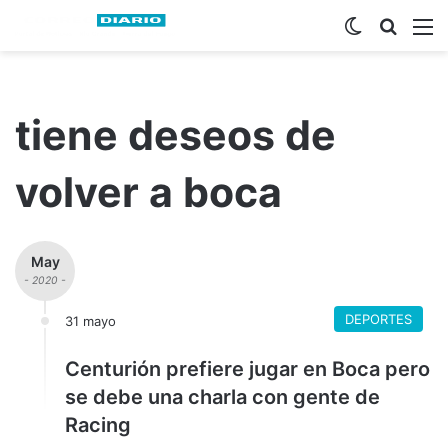
Switch ski
Busca
M
tiene deseos de
volver a boca
May
- 2020 -
DEPORTES
31 mayo
Centurión prefiere jugar en Boca pero
se debe una charla con gente de
Racing