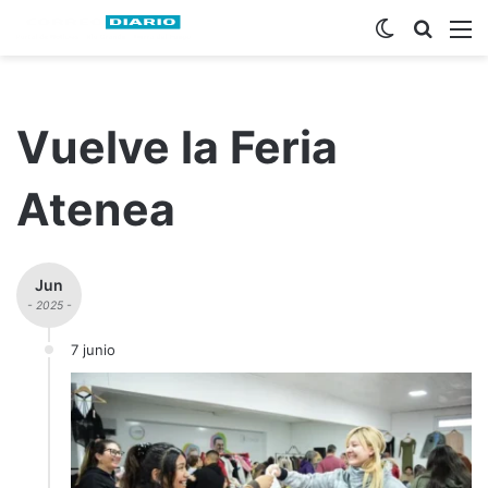
Switch ski
Busca
M
Vuelve la Feria
Atenea
Jun
- 2025 -
7 junio