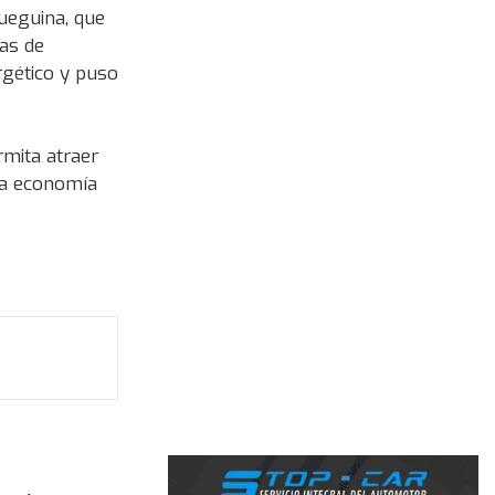
ueguina, que
cas de
rgético y puso
rmita atraer
 la economía