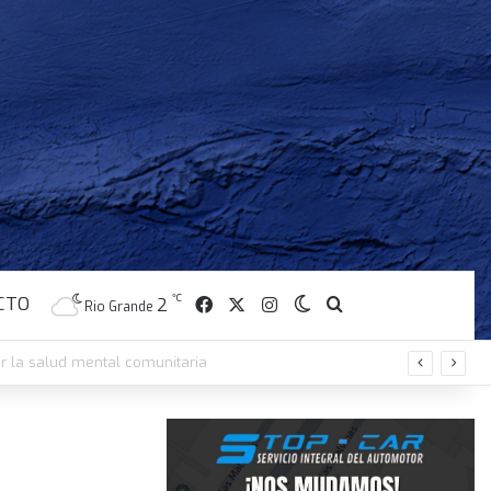
CTO
Facebook
X
Instagram
℃
Switch skin
Buscar
2
Rio Grande
d N° 1 de Ushuaia