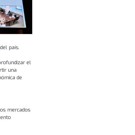
del país.
rofundizar el
tir una
onómica de
 los mercados
iento