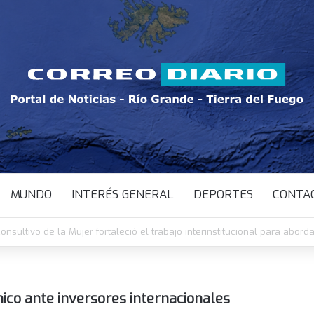
MUNDO
INTERÉS GENERAL
DEPORTES
CONTA
 Guerrero asumió como nueva jueza del Juzgado de Familia y Minorida
ico ante inversores internacionales