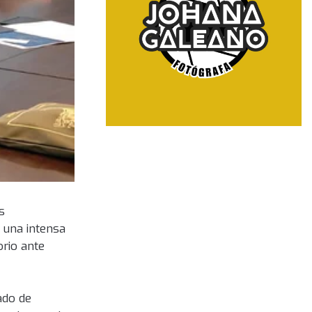
s
 una intensa
orio ante
ado de