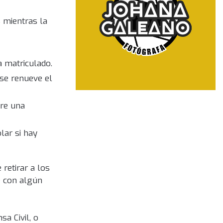
s mientras la
a matriculado.
 se renueve el
pre una
lar si hay
retirar a los
e con algún
a Civil, o