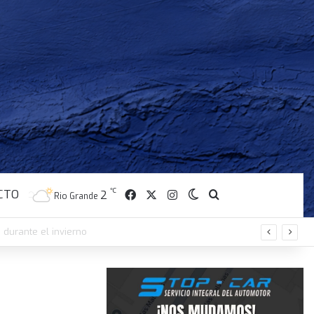
CTO
Facebook
X
Instagram
℃
Switch skin
Buscar
2
Rio Grande
nte este sábado