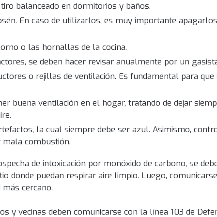
 tiro balanceado en dormitorios y baños.
osén. En caso de utilizarlos, es muy importante apagarlo
orno o las hornallas de la cocina.
actores, se deben hacer revisar anualmente por un gasist
ctores o rejillas de ventilación. Es fundamental para que
ener buena ventilación en el hogar, tratando de dejar siem
re.
rtefactos, la cual siempre debe ser azul. Asimismo, contro
r mala combustión.
specha de intoxicación por monóxido de carbono, se debe 
tio donde puedan respirar aire limpio. Luego, comunicars
d más cercano.
os y vecinas deben comunicarse con la línea 103 de Defens