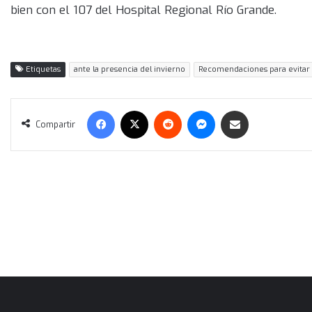
bien con el 107 del Hospital Regional Río Grande.
Etiquetas
ante la presencia del invierno
Recomendaciones para evitar
Facebook
X
Reddit
Messenger
Compartir vía correo electrónico
Compartir