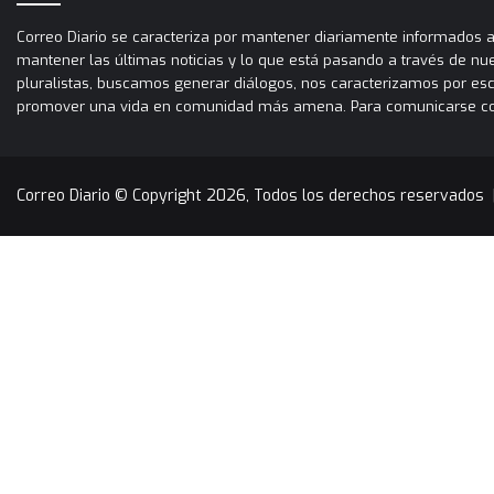
Correo Diario se caracteriza por mantener diariamente informados a 
mantener las últimas noticias y lo que está pasando a través de nues
pluralistas, buscamos generar diálogos, nos caracterizamos por es
promover una vida en comunidad más amena. Para comunicarse con C
Correo Diario © Copyright 2026, Todos los derechos reservados 