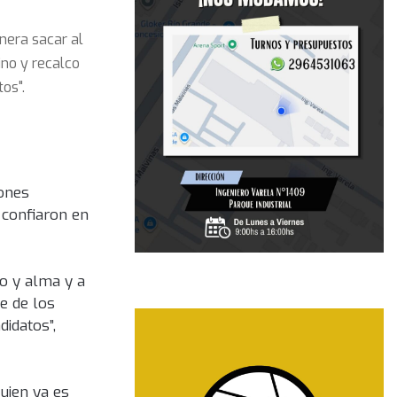
nera sacar al
ino y recalco
os".
iones
 confiaron en
po y alma y a
e de los
didatos”,
quien ya es