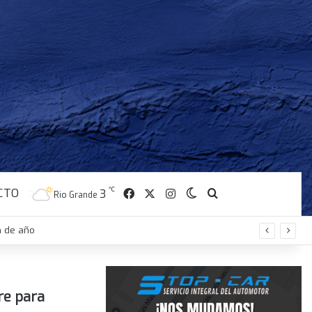
CTO
Facebook
X
Instagram
℃
Switch skin
Buscar
3
Rio Grande
erno debió retirar la reforma del Manejo del Fuego
re para