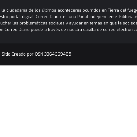
la ciudadanía de los últimos aconteceres ocurridos en Tierra del fuego
tro portal digital. Correo Diario, es una Portal independiente. Editori
cuchar las problemáticas sociales y ayudar en temas en que la socied
orreo Diario puede a través de nuestra casilla de correo electrónico
|
Sitio Creado por OSN 3364669485