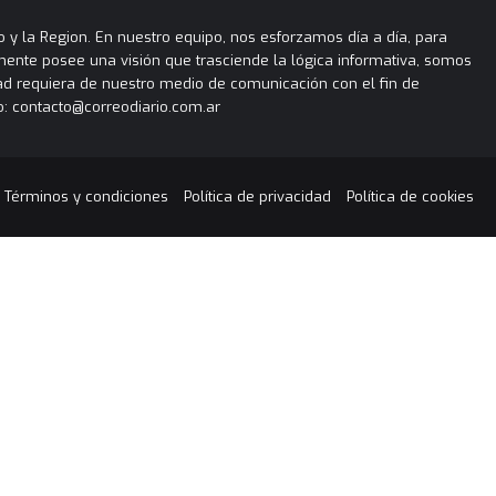
 y la Region. En nuestro equipo, nos esforzamos día a día, para
almente posee una visión que trasciende la lógica informativa, somos
ad requiera de nuestro medio de comunicación con el fin de
: contacto@correodiario.com.ar
Términos y condiciones
Política de privacidad
Política de cookies