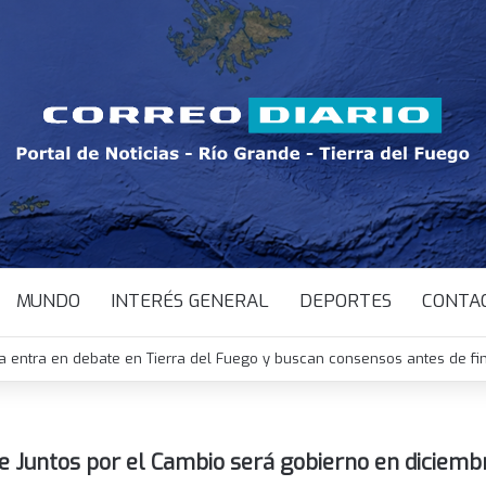
MUNDO
INTERÉS GENERAL
DEPORTES
CONTA
probó agilizar los desalojos y limitar las expropiaciones, pero el Gobi
e Juntos por el Cambio será gobierno en diciemb