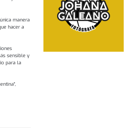
a única manera
que hacer a
ciones
ás sensible y
io para la
ntina”,