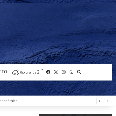
CTO
℃
Facebook
X
Instagram
2
Switch skin
Buscar
Rio Grande
s económica