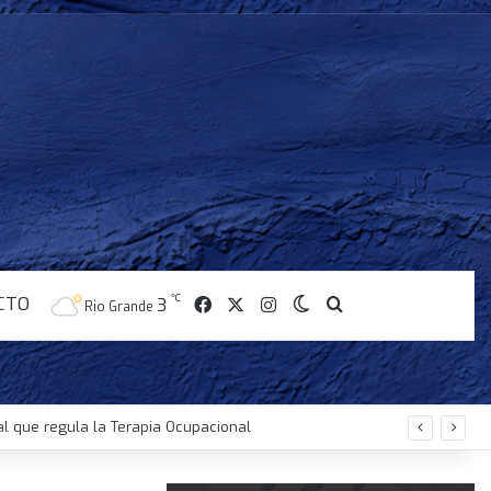
CTO
℃
Facebook
X
Instagram
3
Switch skin
Buscar
Rio Grande
al que regula la Terapia Ocupacional