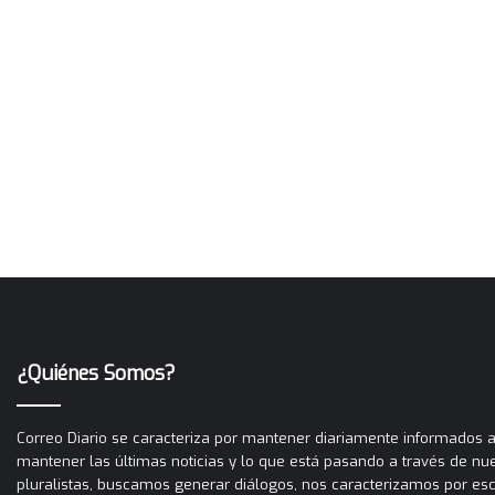
¿Quiénes Somos?
Correo Diario se caracteriza por mantener diariamente informados a 
mantener las últimas noticias y lo que está pasando a través de nues
pluralistas, buscamos generar diálogos, nos caracterizamos por es