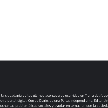
la ciudadanía de los últimos aconteceres ocurridos en Tierra del fuego
tro portal digital. Correo Diario, es una Portal independiente. Editori
cuchar las problemáticas sociales y ayudar en temas en que la socied