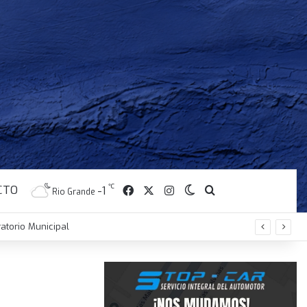
CTO
℃
Facebook
X
Instagram
-1
Switch skin
Buscar
Rio Grande
atorio Municipal