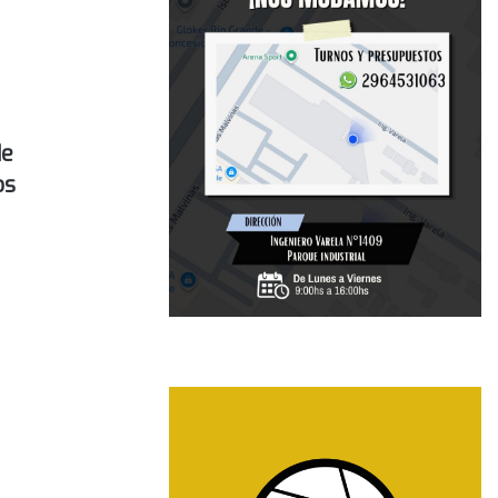
de
os