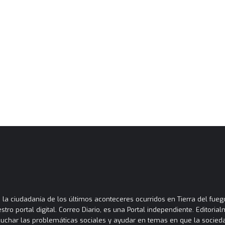
la ciudadanía de los últimos aconteceres ocurridos en Tierra del fuego
tro portal digital. Correo Diario, es una Portal independiente. Editori
cuchar las problemáticas sociales y ayudar en temas en que la socied