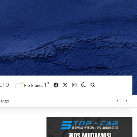
CTO
℃
Facebook
X
Instagram
1
Switch skin
Buscar
Rio Grande
cargo