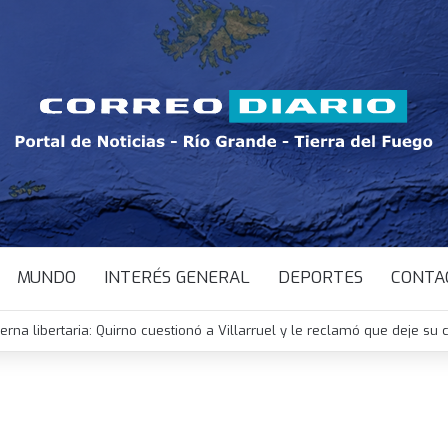
MUNDO
INTERÉS GENERAL
DEPORTES
CONTA
terna libertaria: Quirno cuestionó a Villarruel y le reclamó que deje su 