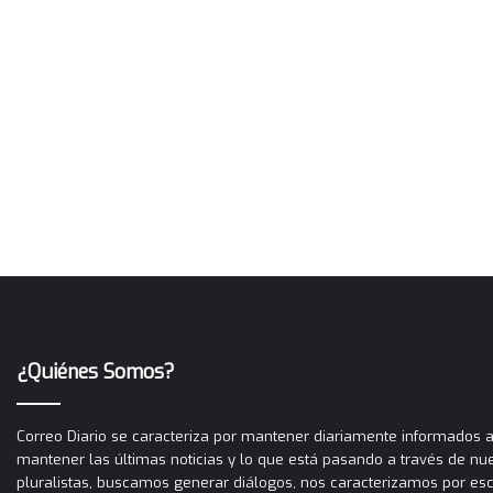
¿Quiénes Somos?
Correo Diario se caracteriza por mantener diariamente informados a 
mantener las últimas noticias y lo que está pasando a través de nues
pluralistas, buscamos generar diálogos, nos caracterizamos por es