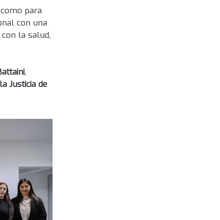
al como para
onal con una
con la salud,
attaini
,
a Justicia de