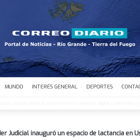
MUNDO
INTERÉS GENERAL
DEPORTES
CONTA
ebró el retiro de la Ley de Tierras y advirtió: “La soberanía no está en v
der Judicial inauguró un espacio de lactancia en 