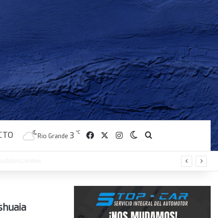
CTO
Facebook
X
Instagram
℃
Switch skin
Buscar
3
Rio Grande
enta”
Ushuaia