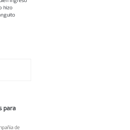
uien ingresó
o hizo
anguito