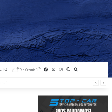
CTO
Facebook
X
Instagram
℃
Switch skin
Buscar
1
Rio Grande
enta”