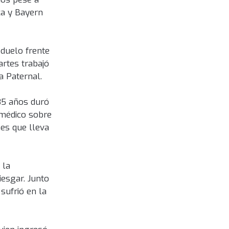
ca y Bayern
 duelo frente
rtes trabajó
a Paternal.
 35 años duró
 médico sobre
ses que lleva
 la
iesgar. Junto
sufrió en la