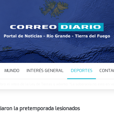
MUNDO
INTERÉS GENERAL
DEPORTES
CONTA
ebró el retiro de la Ley de Tierras y advirtió: “La soberanía no está en v
iciaron la pretemporada lesionados