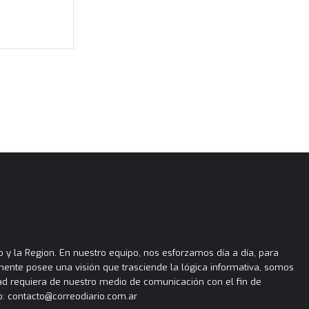
 y la Region. En nuestro equipo, nos esforzamos día a día, para
almente posee una visión que trasciende la lógica informativa, somos
ad requiera de nuestro medio de comunicación con el fin de
: contacto@correodiario.com.ar