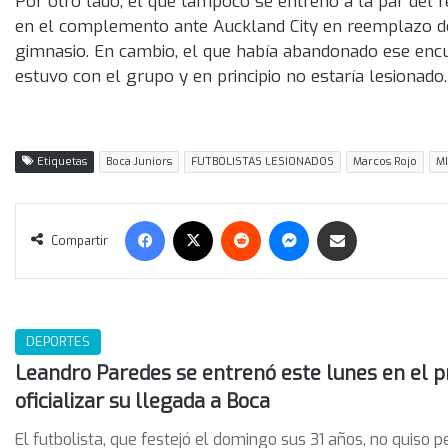
Por otro lado, el que tampoco se entrenó a la par del r
en el complemento ante Auckland City en reemplazo de
gimnasio. En cambio, el que había abandonado ese encu
estuvo con el grupo y en principio no estaría lesionado.
Etiquetas
Boca Juniors
FUTBOLISTAS LESIONADOS
Marcos Rojo
M
Facebook
X
Reddit
Messenger
Compartir vía correo electrónico
Compartir