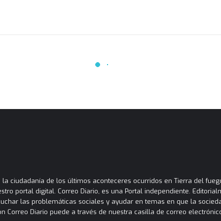
la ciudadanía de los últimos aconteceres ocurridos en Tierra del fuego
tro portal digital. Correo Diario, es una Portal independiente. Editori
cuchar las problemáticas sociales y ayudar en temas en que la socied
orreo Diario puede a través de nuestra casilla de correo electrónico