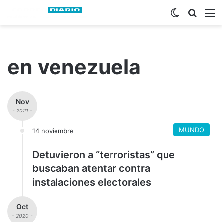
Switch ski
Busca
M
en venezuela
Nov
- 2021 -
MUNDO
14 noviembre
Detuvieron a “terroristas” que
buscaban atentar contra
instalaciones electorales
Oct
- 2020 -